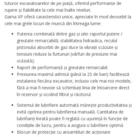
tuturor excavatoarelor de pe piață, oferind performanțe de
rupere și fiabilitate la cele mai înalte niveluri.
Gama XP oferă caracteristici unice, apreciate în mod deosebit la
cele mai grele locuri de muncă din întreaga lume:
Puterea combinată dintre gaz și ulei: raportul putere /
greutate remarcabilă; stabilitatea hidraulica, reculul
pistonului absorbit de gaz duce la vibrații scăzute și
tensiuni reduse la furtunuri (vârfuri de presiune mai
scăzută);
Raport de performanță și greutate remarcabil;
Presiunea maximă admisă (până la 25 de bari) facilitează
instalarea fiecărui excavator, inclusiv cele mai noi modele,
fără a mai fi nevoie să schimbați linia de întoarcere direct
în rezervor și ocolind filtrul și răcitorul.
Sistemul de lubrifiere automată mărește productivitatea și
evită oprirea pentru lubrifierea manuală. Cantitatea de
lubrifianți livrată poate fi reglată cu ușurință în funcție de
condițiile de lucru, pentru a asigura o lubrifiere optimă
Blocuri de protecție cu ansambluri de acționare