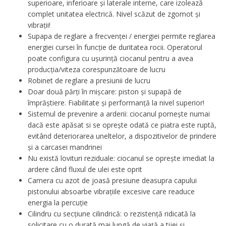
superioare, inferioare și laterale interne, care izolează
complet unitatea electrică. Nivel scăzut de zgomot și
vibrații!
Supapa de reglare a frecvenței / energiei permite reglarea
energiei cursei în funcție de duritatea rocii. Operatorul
poate configura cu ușurință ciocanul pentru a avea
producția/viteza corespunzătoare de lucru
Robinet de reglare a presiunii de lucru
Doar două părți în mișcare: piston și supapă de
împrăștiere. Fiabilitate și performanță la nivel superior!
Sistemul de prevenire a arderii: ciocanul pornește numai
dacă este apăsat si se oprește odată ce piatra este ruptă,
evitând deteriorarea uneltelor, a dispozitivelor de prindere
și a carcasei mandrinei
Nu există lovituri reziduale: ciocanul se oprește imediat la
ardere când fluxul de ulei este oprit
Camera cu azot de joasă presiune deasupra capului
pistonului absoarbe vibrațiile excesive care readuce
energia la percuție
Cilindru cu secțiune cilindrică: o rezistență ridicată la
solicitare cu o durată mai lungă de viață a tijei și