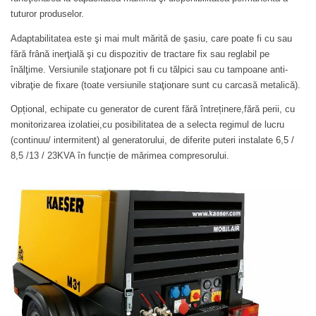
tuturor produselor.
Adaptabilitatea este şi mai mult mărită de şasiu, care poate fi cu sau
fără frână inerţială şi cu dispozitiv de tractare fix sau reglabil pe
înălţime. Versiunile staţionare pot fi cu tălpici sau cu tampoane anti-
vibraţie de fixare (toate versiunile staţionare sunt cu carcasă metalică).
Opțional, echipate cu generator de curent fără întreținere,fără perii, cu
monitorizarea izolatiei,cu posibilitatea de a selecta regimul de lucru
(continuu/ intermitent) al generatorului, de diferite puteri instalate 6,5 /
8,5 /13 / 23KVA în funcție de mărimea compresorului.