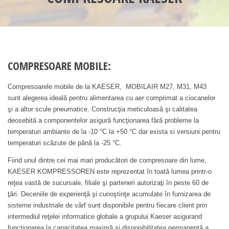
COMPRESOARE MOBILE:
Compresoarele mobile de la KAESER, MOBILAIR M27, M31, M43
sunt alegerea ideală pentru alimentarea cu aer comprimat a ciocanelor
şi a altor scule pneumatice. Construcţia meticuloasă şi calitatea
deosebită a componentelor asigură funcţionarea fără probleme la
temperaturi ambiante de la -10 °C la +50 °C dar exista si versiuni pentru
temperaturi scăzute de până la -25 °C.
Fiind unul dintre cei mai mari producători de compresoare din lume,
KAESER KOMPRESSOREN este reprezentat în toată lumea printr-o
reţea vastă de sucursale, filiale şi parteneri autorizaţi în peste 60 de
ţări. Deceniile de experienţă şi cunoştinţe acumulate în furnizarea de
sisteme industriale de vârf sunt disponibile pentru fiecare client prin
intermediul reţelei informatice globale a grupului Kaeser asigurand
funcţionarea la capacitatea maximă şi disponibilitatea permanentă a