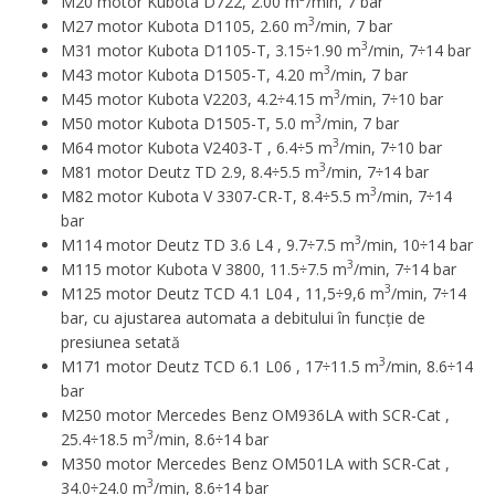
M20 motor Kubota D722, 2.00 m
/min, 7 bar
3
M27 motor Kubota D1105, 2.60 m
/min, 7 bar
3
M31 motor Kubota D1105-T, 3.15÷1.90 m
/min, 7÷14 bar
3
M43 motor Kubota D1505-T, 4.20 m
/min, 7 bar
3
M45 motor Kubota V2203, 4.2÷4.15 m
/min, 7÷10 bar
3
M50 motor Kubota D1505-T, 5.0 m
/min, 7 bar
3
M64 motor Kubota V2403-T , 6.4÷5 m
/min, 7÷10 bar
3
M81 motor Deutz TD 2.9, 8.4÷5.5 m
/min, 7÷14 bar
3
M82 motor Kubota V 3307-CR-T, 8.4÷5.5 m
/min, 7÷14
bar
3
M114 motor Deutz TD 3.6 L4 , 9.7÷7.5 m
/min, 10÷14 bar
3
M115 motor Kubota V 3800, 11.5÷7.5 m
/min, 7÷14 bar
3
M125 motor Deutz TCD 4.1 L04 , 11,5÷9,6 m
/min, 7÷14
bar, cu ajustarea automata a debitului în funcție de
presiunea setată
3
M171 motor Deutz TCD 6.1 L06 , 17÷11.5 m
/min, 8.6÷14
bar
M250 motor Mercedes Benz OM936LA with SCR-Cat ,
3
25.4÷18.5 m
/min, 8.6÷14 bar
M350 motor Mercedes Benz OM501LA with SCR-Cat ,
3
34.0÷24.0 m
/min, 8.6÷14 bar