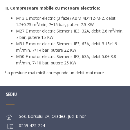
III. Compresoare mobile cu motoare electrice:
M13 E motor electric (3 faze) ABM 4D112-M-2, debit
3
1.2÷0.75 m
/min, 7÷15 bar, putere 7.5 KW
3
M27 E motor electric Siemens IE3, 32A, debit 2.6 m
/min,
7 bar, putere 15 KW
M31 E motor electric Siemens IE3, 63A, debit 3.15÷1.9
3
m
/min, 7÷14 bar, putere 22 KW
M50 E motor electric Siemens IE3, 63A, debit 5.0÷ 3.8
3
m
/min, 7÷10 bar, putere 25 KW
*la presiune mai mică corespunde un debit mai mare
SEDIU
Sos. Borsului 2A, Oradea, Jud. Bihor
0259-425-224