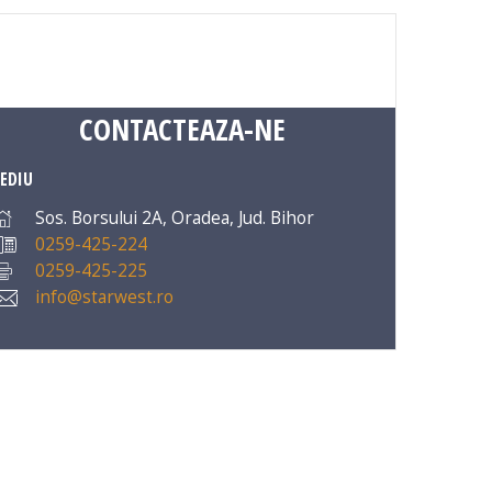
CONTACTEAZA-NE
EDIU
Sos. Borsului 2A, Oradea, Jud. Bihor
0259-425-224
0259-425-225
info@starwest.ro