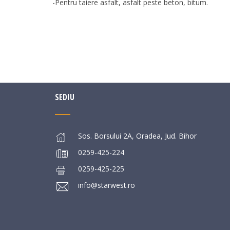
-Pentru taiere asfalt, asfalt peste beton, bitum.
SEDIU
Sos. Borsului 2A, Oradea, Jud. Bihor
0259-425-224
0259-425-225
info@starwest.ro