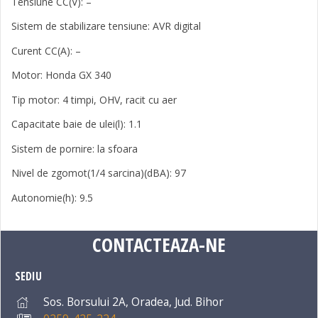
Tensiune CC(V): –
Sistem de stabilizare tensiune: AVR digital
Curent CC(A): –
Motor: Honda GX 340
Tip motor: 4 timpi, OHV, racit cu aer
Capacitate baie de ulei(l): 1.1
Sistem de pornire: la sfoara
Nivel de zgomot(1/4 sarcina)(dBA): 97
Autonomie(h): 9.5
CONTACTEAZA-NE
SEDIU
Sos. Borsului 2A, Oradea, Jud. Bihor