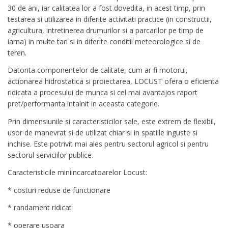
30 de ani, iar calitatea lor a fost dovedita, in acest timp, prin
testarea si utilizarea in diferite activitati practice (in constructii,
agricultura, intretinerea drumurilor si a parcarilor pe timp de
iarna) in multe tari si in diferite conditii meteorologice si de
teren.
Datorita componentelor de calitate, cum ar fi motorul,
actionarea hidrostatica si proiectarea, LOCUST ofera o eficienta
ridicata a procesului de munca si cel mai avantajos raport
pret/performanta intalnit in aceasta categorie.
Prin dimensiunile si caracteristicilor sale, este extrem de flexibil,
usor de manevrat si de utilizat chiar si in spatiile inguste si
inchise. Este potrivit mai ales pentru sectorul agricol si pentru
sectorul serviciilor publice.
Caracteristicile miniincarcatoarelor Locust:
* costuri reduse de functionare
* randament ridicat
* operare usoara