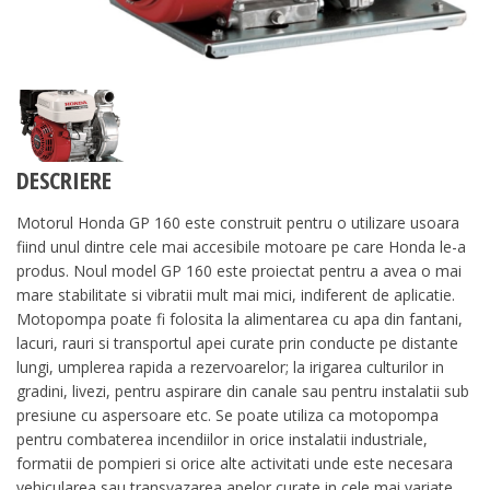
DESCRIERE
Motorul Honda GP 160 este construit pentru o utilizare usoara
fiind unul dintre cele mai accesibile motoare pe care Honda le-a
produs. Noul model GP 160 este proiectat pentru a avea o mai
mare stabilitate si vibratii mult mai mici, indiferent de aplicatie.
Motopompa poate fi folosita la alimentarea cu apa din fantani,
lacuri, rauri si transportul apei curate prin conducte pe distante
lungi, umplerea rapida a rezervoarelor; la irigarea culturilor in
gradini, livezi, pentru aspirare din canale sau pentru instalatii sub
presiune cu aspersoare etc. Se poate utiliza ca motopompa
pentru combaterea incendiilor in orice instalatii industriale,
formatii de pompieri si orice alte activitati unde este necesara
vehicularea sau transvazarea apelor curate in cele mai variate