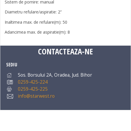
Sistem de pornire: manual
Diametru refulare/aspiratie: 2”
Inaltimea max. de refulare(m): 50
Adancimea max. de aspiratie(m): 8
CONTACTEAZA-NE
SEDIU
Sos. Borsului 2A, Oradea, Jud. Bihor
0259-425-224
0259-425-225
info@starwest.ro