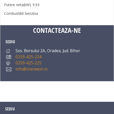
Putere neta(kW): 9.93
Combustibil: benzina
CONTACTEAZA-NE
SEDIU
Sos. Borsului 2A, Oradea, Jud. Bihor
0259-425-224
0259-425-225
info@starwest.ro
SEDIU